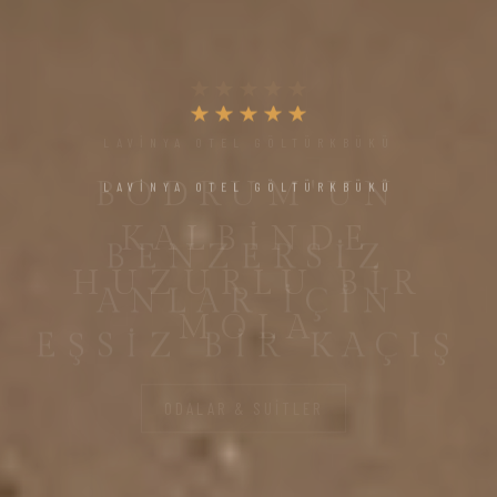
LAVİNYA OTEL GÖLTÜRKBÜKÜ
BENZERSIZ
ANLAR IÇIN
EŞSIZ BIR KAÇIŞ
ODALAR & SUITLER