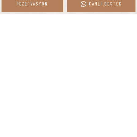
REZERVASYON
CANLI DESTEK
1 Oda
2 Yetişkin
REZERVASYON YAP
LAVİNYA OTEL GÖLTÜRKBÜKÜ
Sofistike, Doğal ve
Konforlu